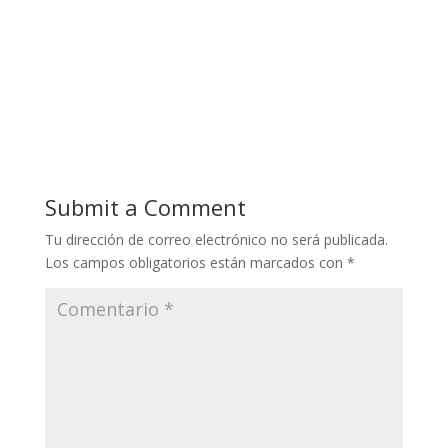
Submit a Comment
Tu dirección de correo electrónico no será publicada.
Los campos obligatorios están marcados con
*