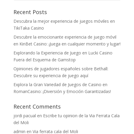
Recent Posts
Descubra la mejor experiencia de juegos móviles en
TikiTaka Casino
Descubre la emocionante experiencia de juego móvil
en KinBet Casino: ¡Juega en cualquier momento y lugar!
Explorando la Experiencia de Juego en Lucki Casino
Fuera del Esquema de Gamstop
Opiniones de jugadores españoles sobre Bethall:
Descubre su experiencia de juego aquí
Explora la Gran Variedad de Juegos de Casino en
RomanCasino: ¡Diversión y Emoción Garantizadas!
Recent Comments
jordi pacual
en
Escribe tu opinion de la Via Ferrata Cala
del Moli
admin
en
Via ferrata cala del Moli