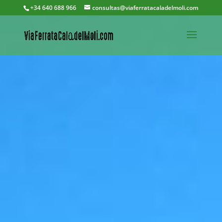
+34 640 688 966
consultas@viaferratacaladelmoli.com