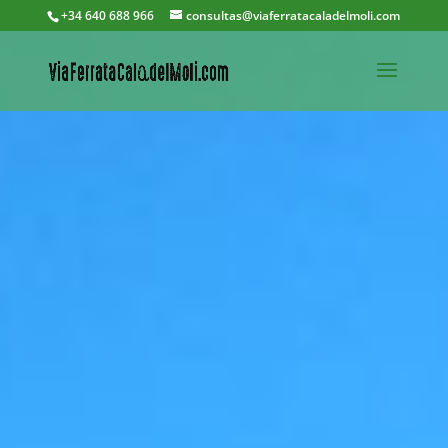
+34 640 688 966
consultas@viaferratacaladelmoli.com