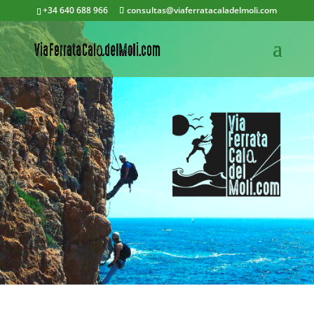
+34 640 688 966
consultas@viaferratacaladelmoli.com