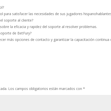
ol?
ñol para satisfacer las necesidades de sus jugadores hispanohablantes
el soporte al cliente?
re la eficacia y rapidez del soporte al resolver problemas.
soporte de BetFury?
recer más opciones de contacto y garantizar la capacitación continua 
cada.
Los campos obligatorios están marcados con
*