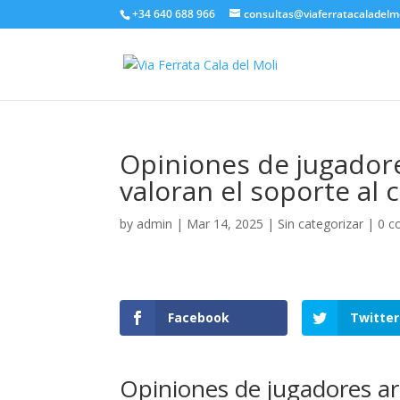
+34 640 688 966
consultas@viaferratacaladelm
Opiniones de jugador
valoran el soporte al 
by
admin
|
Mar 14, 2025
|
Sin categorizar
|
0 
Facebook
Twitter
Opiniones de jugadores arg