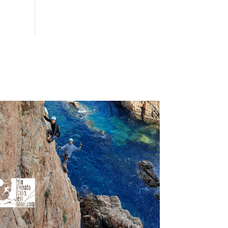
Siguenos en instagram
