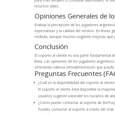
para más detalles o consultas adicionales, el si
recursos útiles.
Opiniones Generales de lo
Evaluar la percepción de los jugadores argentino
expectativas y la calidad del servicio. En líneas
recibida, aunque muchos sugieren mejoras que 
Conclusión
El soporte al cliente es una parte fundamental d
línea. Las opiniones de los jugadores argentino
ofreciendo valiosa retroalimentación que puede i
Preguntas Frecuentes (FA
¿Cuál es la disponibilidad del soporte al client
El soporte al cliente está disponible la mayor
usuarios sugieren extender los horarios de at
¿Cómo puedo contactar al soporte de BetFur
Puedes contactar al soporte a través del chat 