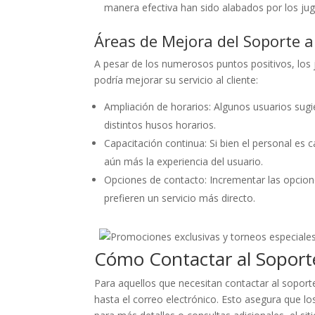
manera efectiva han sido alabados por los ju
Áreas de Mejora del Soporte al
A pesar de los numerosos puntos positivos, los
podría mejorar su servicio al cliente:
Ampliación de horarios: Algunos usuarios sugi
distintos husos horarios.
Capacitación continua: Si bien el personal es
aún más la experiencia del usuario.
Opciones de contacto: Incrementar las opcion
prefieren un servicio más directo.
Cómo Contactar al Soport
Para aquellos que necesitan contactar al soport
hasta el correo electrónico. Esto asegura que l