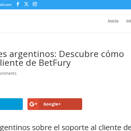
oli.com
Inicio
In
es argentinos: Descubre cómo
cliente de BetFury
comments
Google+
entinos sobre el soporte al cliente d