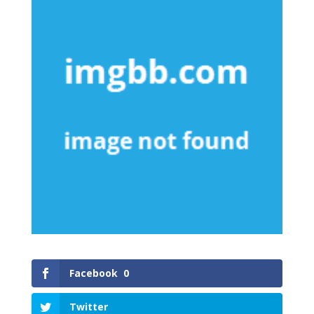
Facebook
0
Twitter