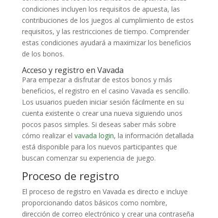
condiciones incluyen los requisitos de apuesta, las
contribuciones de los juegos al cumplimiento de estos
requisitos, y las restricciones de tiempo. Comprender
estas condiciones ayudará a maximizar los beneficios
de los bonos.
Acceso y registro en Vavada
Para empezar a disfrutar de estos bonos y más
beneficios, el registro en el casino Vavada es sencillo.
Los usuarios pueden iniciar sesión fácilmente en su
cuenta existente o crear una nueva siguiendo unos
pocos pasos simples. Si deseas saber más sobre
cómo realizar el
vavada login
, la información detallada
está disponible para los nuevos participantes que
buscan comenzar su experiencia de juego.
Proceso de registro
El proceso de registro en Vavada es directo e incluye
proporcionando datos básicos como nombre,
dirección de correo electrónico y crear una contraseña