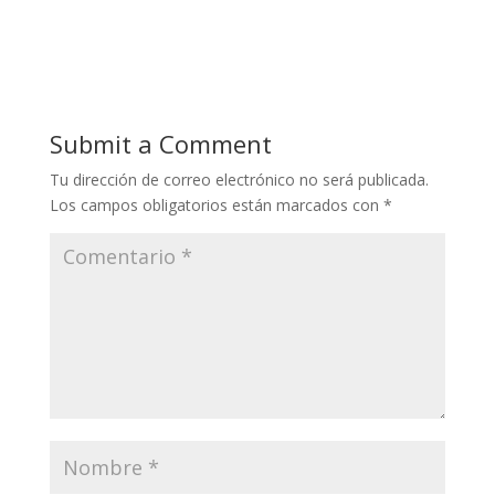
Submit a Comment
Tu dirección de correo electrónico no será publicada.
Los campos obligatorios están marcados con
*