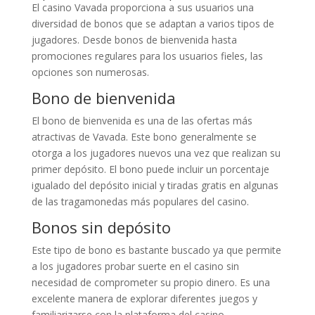
El casino Vavada proporciona a sus usuarios una
diversidad de bonos que se adaptan a varios tipos de
jugadores. Desde bonos de bienvenida hasta
promociones regulares para los usuarios fieles, las
opciones son numerosas.
Bono de bienvenida
El bono de bienvenida es una de las ofertas más
atractivas de Vavada. Este bono generalmente se
otorga a los jugadores nuevos una vez que realizan su
primer depósito. El bono puede incluir un porcentaje
igualado del depósito inicial y tiradas gratis en algunas
de las tragamonedas más populares del casino.
Bonos sin depósito
Este tipo de bono es bastante buscado ya que permite
a los jugadores probar suerte en el casino sin
necesidad de comprometer su propio dinero. Es una
excelente manera de explorar diferentes juegos y
familiarizarse con la plataforma del casino.