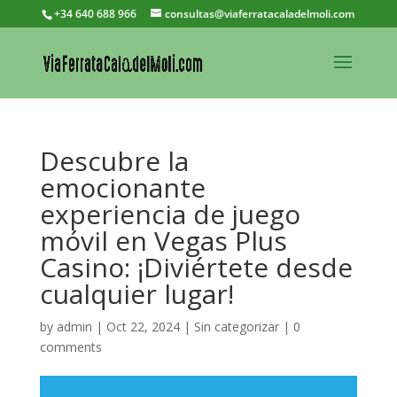
+34 640 688 966
consultas@viaferratacaladelmoli.com
Descubre la
emocionante
experiencia de juego
móvil en Vegas Plus
Casino: ¡Diviértete desde
cualquier lugar!
by
admin
|
Oct 22, 2024
|
Sin categorizar
|
0
comments