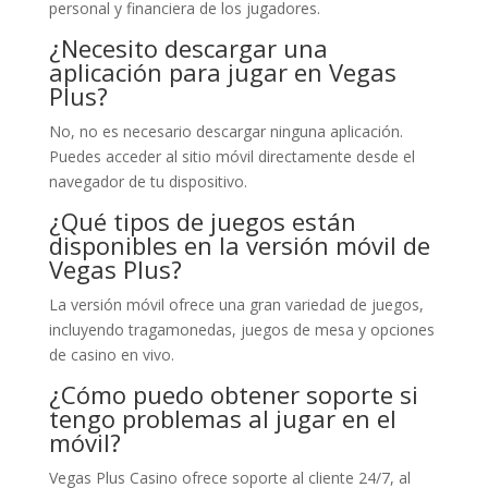
personal y financiera de los jugadores.
¿Necesito descargar una
aplicación para jugar en Vegas
Plus?
No, no es necesario descargar ninguna aplicación.
Puedes acceder al sitio móvil directamente desde el
navegador de tu dispositivo.
¿Qué tipos de juegos están
disponibles en la versión móvil de
Vegas Plus?
La versión móvil ofrece una gran variedad de juegos,
incluyendo tragamonedas, juegos de mesa y opciones
de casino en vivo.
¿Cómo puedo obtener soporte si
tengo problemas al jugar en el
móvil?
Vegas Plus Casino ofrece soporte al cliente 24/7, al