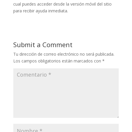
cual puedes acceder desde la versión móvil del sitio
para recibir ayuda inmediata.
Submit a Comment
Tu dirección de correo electrónico no será publicada.
Los campos obligatorios están marcados con
*