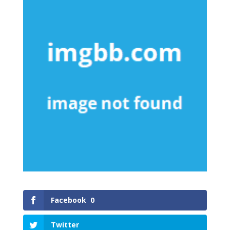
Facebook
0
Twitter