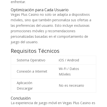
enfrentar.
Optimización para Cada Usuario
Vegas Plus Casino no solo se adapta a dispositivos
móviles, sino que también personaliza sus ofertas a
las preferencias del usuario. Esto incluye exclusivas
promociones móviles y recomendaciones
personalizadas basadas en el comportamiento de
juego del usuario.
Requisitos Técnicos
Sistema Operativo
iOS / Android
Wi-Fi / Datos
Conexión a Internet
Móviles
Aplicación
No es necesario
Descargar
Conclusión
La experiencia de juego móvil en Vegas Plus Casino es