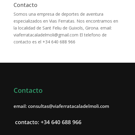
Contacto
Somos una empresa de deportes de aventura
especializados en Vias Ferratas. Nos encontramos en
la localidad de Sant Feliu de Guixols, Girona. email:
viaferratacaladelmoli@gmail.com El telefono de
contacto es el +34 640 688 966
Contacto
email: consultas@viaferratacaladelmoli.com
contacto: +34 640 688 966