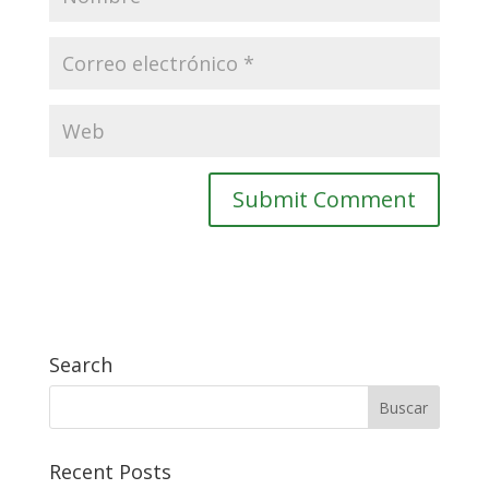
Search
Recent Posts