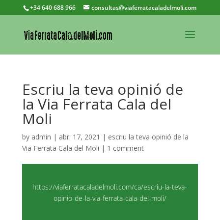
+34 640 688 966
consultas@viaferratacaladelmoli.com
Escriu la teva opinió de
la Via Ferrata Cala del
Moli
by
admin
|
abr. 17, 2021
|
escriu la teva opinió de la
Via Ferrata Cala del Moli
|
1 comment
https://viaferratacaladelmoli.com/ca/escriu-la-teva-
opinio-de-la-via-ferrata-cala-del-moli/