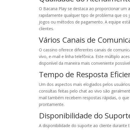
O Bacana Play se destaca ao proporcionar um a
rapidamente qualquer tipo de problema que os 
jogos ou métodos de pagamento. A equipe está s
clientes.
Vários Canais de Comunic
O cassino oferece diferentes canais de comuni
vivo, e-mail e linha telefônica. Este múltiplo a
disponível da maneira mais conveniente possível
Tempo de Resposta Eficie
Um dos aspectos mais elogiados pelos usuários
consultas feitas pelo chat ao vivo são geralme
mail também recebem respostas rápidas, o que
prontamente.
Disponibilidade do Suport
A disponibilidade do suporte ao cliente durante 