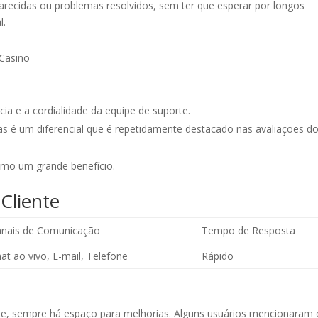
arecidas ou problemas resolvidos, sem ter que esperar por longos
l.
ia e a cordialidade da equipe de suporte.
as é um diferencial que é repetidamente destacado nas avaliações d
omo um grande benefício.
Cliente
anais de Comunicação
Tempo de Resposta
at ao vivo, E-mail, Telefone
Rápido
nte, sempre há espaço para melhorias. Alguns usuários mencionaram 