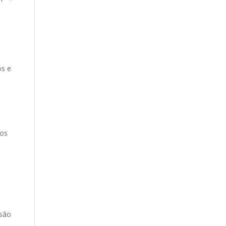
os e
 os
 são