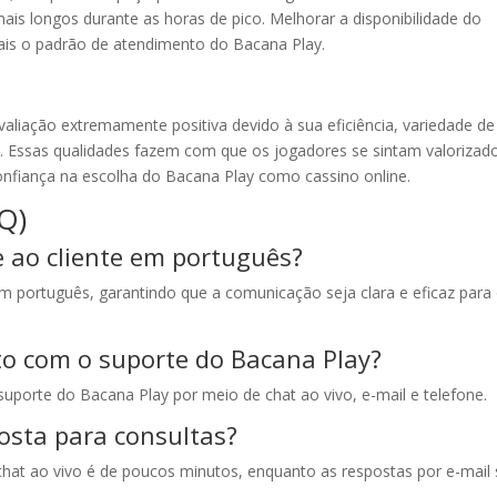
s longos durante as horas de pico. Melhorar a disponibilidade do
is o padrão de atendimento do Bacana Play.
aliação extremamente positiva devido à sua eficiência, variedade de
s. Essas qualidades fazem com que os jogadores se sintam valorizad
confiança na escolha do Bacana Play como cassino online.
Q)
e ao cliente em português?
em português, garantindo que a comunicação seja clara e eficaz para
to com o suporte do Bacana Play?
porte do Bacana Play por meio de chat ao vivo, e-mail e telefone.
osta para consultas?
chat ao vivo é de poucos minutos, enquanto as respostas por e-mail