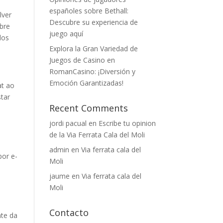
españoles sobre Bethall:
lver
Descubre su experiencia de
bre
juego aquí
dos
Explora la Gran Variedad de
Juegos de Casino en
RomanCasino: ¡Diversión y
Emoción Garantizadas!
at ao
star
Recent Comments
jordi pacual
en
Escribe tu opinion
de la Via Ferrata Cala del Moli
admin
en
Via ferrata cala del
por e-
Moli
jaume
en
Via ferrata cala del
Moli
Contacto
nte da