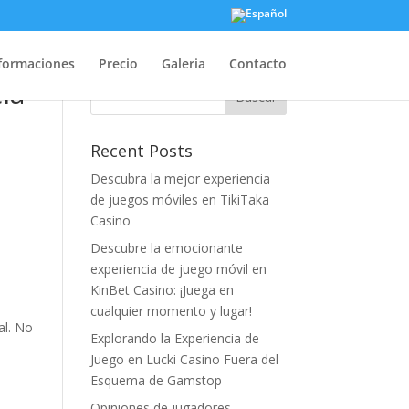
Search
formaciones
Precio
Galeria
Contacto
ia
Recent Posts
Descubra la mejor experiencia
de juegos móviles en TikiTaka
Casino
Descubre la emocionante
experiencia de juego móvil en
KinBet Casino: ¡Juega en
cualquier momento y lugar!
al. No
Explorando la Experiencia de
Juego en Lucki Casino Fuera del
Esquema de Gamstop
Opiniones de jugadores