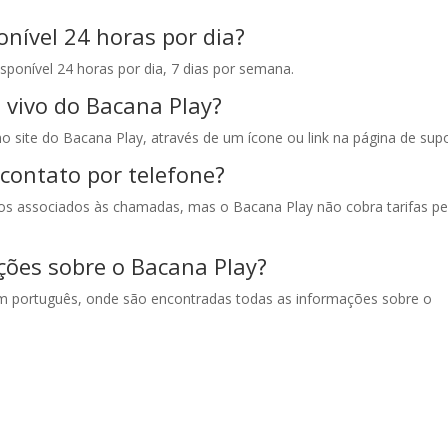
onível 24 horas por dia?
isponível 24 horas por dia, 7 dias por semana.
 vivo do Bacana Play?
 site do Bacana Play, através de um ícone ou link na página de supo
contato por telefone?
tos associados às chamadas, mas o Bacana Play não cobra tarifas pe
ões sobre o Bacana Play?
o em português, onde são encontradas todas as informações sobre o