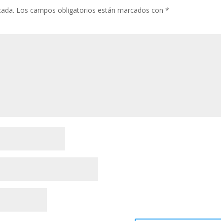
cada.
Los campos obligatorios están marcados con
*