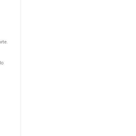
rte.
lo