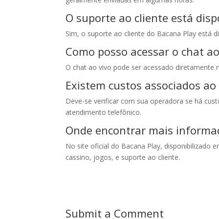
O suporte ao cliente está disp
Sim, o suporte ao cliente do Bacana Play está d
Como posso acessar o chat ao
O chat ao vivo pode ser acessado diretamente no
Existem custos associados ao 
Deve-se verificar com sua operadora se há cus
atendimento telefônico.
Onde encontrar mais informaç
No site oficial do Bacana Play, disponibilizad
cassino, jogos, e suporte ao cliente.
Submit a Comment