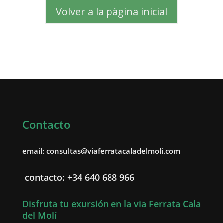
Volver a la pàgina inicial
Contacto
email: consultas@viaferratacaladelmoli.com
contacto: +34 640 688 966
Disfruta tu exursión en la via Ferrata Cala
del Molí